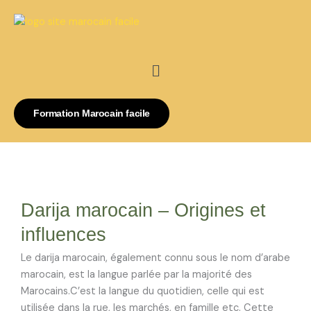
Aller
au
contenu
Menu
Formation Marocain facile
Darija
Darija marocain – Origines et
marocain
–
influences
Origines
et
Le darija marocain, également connu sous le nom d’arabe
influences
marocain, est la langue parlée par la majorité des
Marocains.C’est la langue du quotidien, celle qui est
utilisée dans la rue, les marchés, en famille etc. Cette