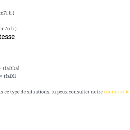
m7i li )
am7o li )
itesse
 = tfaDDal
= tfaDli
ns ce type de situations, tu peux consulter notre
cours sur l