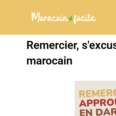
Aller
au
contenu
Remercier, s'excus
marocain