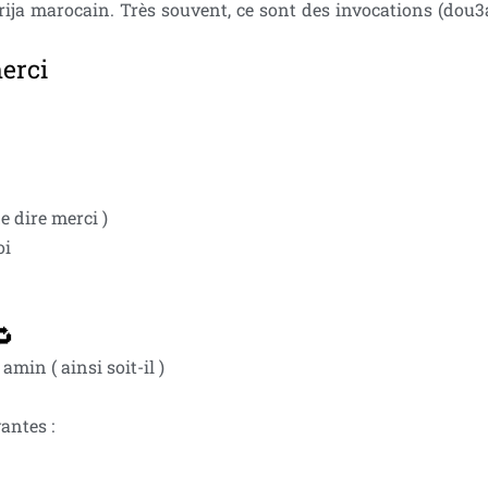
arija marocain. Très souvent, ce sont des invocations (dou
erci
e dire merci )
oi
🔁
amin ( ainsi soit-il )
vantes :