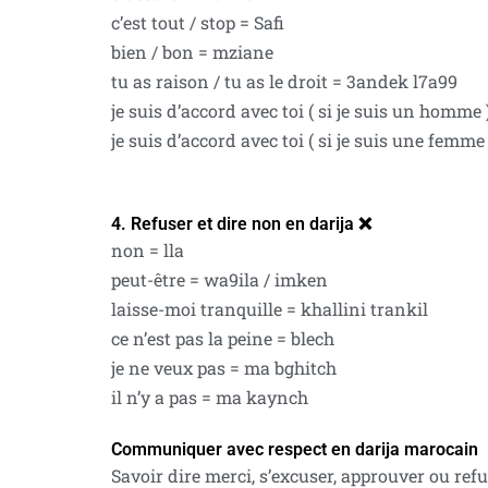
c’est tout / stop = Safi
bien / bon = mziane
tu as raison / tu as le droit = 3andek l7a99
je suis d’accord avec toi ( si je suis un homm
je suis d’accord avec toi ( si je suis une fem
4. Refuser et dire non en darija ❌
non = lla
peut-être = wa9ila / imken
laisse-moi tranquille = khallini trankil
ce n’est pas la peine = blech
je ne veux pas = ma bghitch
il n’y a pas = ma kaynch
Communiquer avec respect en darija marocain
Savoir dire merci, s’excuser, approuver ou refu