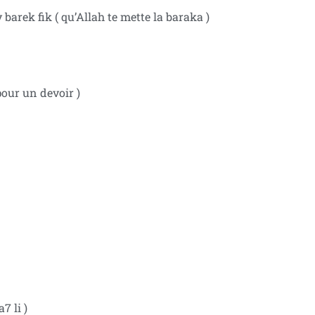
 barek fik ( qu’Allah te mette la baraka )
pour un devoir )
7 li )