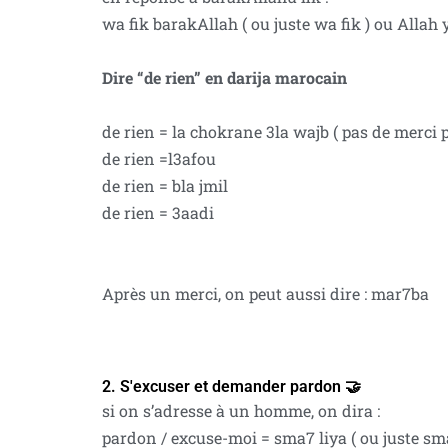
wa fik barakAllah ( ou juste wa fik ) ou Allah y
Dire “de rien” en darija marocain
de rien = la chokrane 3la wajb ( pas de merci 
de rien =l3afou
de rien = bla jmil
de rien = 3aadi
Après un merci, on peut aussi dire : mar7ba
2. S'excuser et demander pardon 🤝
si on s’adresse à un homme, on dira :
pardon / excuse-moi = sma7 liya ( ou juste sma